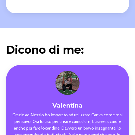
Dicono di me:
Valentina
Grazie ad Alessio ho imparato ad utilizzare Canva come mai
pensavo. Ora lo uso per creare curriculum, business card e
anche per fare locandine. Davvero un bravo insegnante, lo
raccomanderei a tutti, sia chi è alle prime armi che non. Io