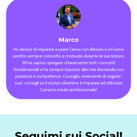
Marco
Ho deciso di imparare a usare Canva con Alessio e mi sono
sentito sempre coinvolto e motivato durante le sue lezioni.
Mi ha saputo spiegare chiaramente tutti i concetti
fondamentali e ha sempre risposto alle mie domande con
pazienza e competenza. Consiglio vivamente di seguire i
suoi consigli se il vostro obiettivo è imparare ad utilizzare
Canva in modo professionale!
Seguimi sui Social!